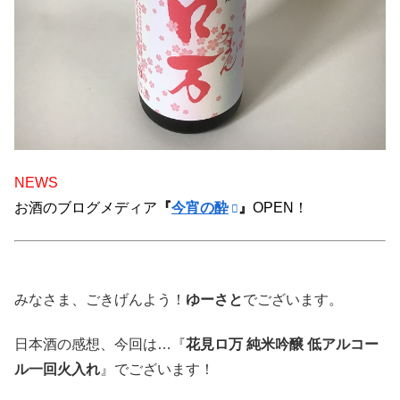
NEWS
お酒のブログメディア
『
今宵の酔
』
OPEN！
みなさま、ごきげんよう！
ゆーさと
でございます。
日本酒の感想、今回は…『
花見ロ万 純米吟醸 低アルコー
ル一回火入れ
』でございます！