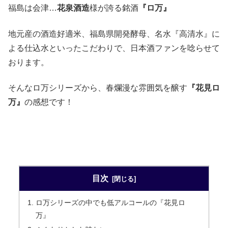
福島は会津…
花泉酒造
様が誇る銘酒
『ロ万』
地元産の酒造好適米、福島県開発酵母、名水『高清水』に
よる仕込水といったこだわりで、日本酒ファンを唸らせて
おります。
そんなロ万シリーズから、春爛漫な雰囲気を醸す
『花見ロ
万』
の感想です！
目次
ロ万シリーズの中でも低アルコールの『花見ロ
万』