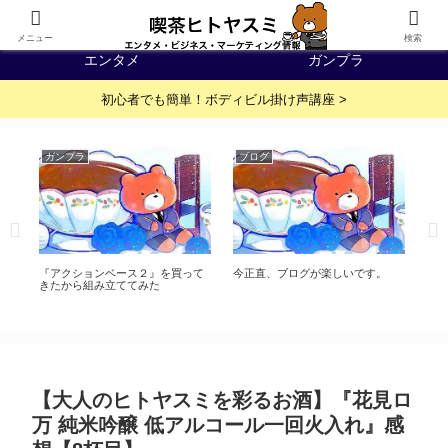
IT・WEB
イベント・展示会
メニュー
検索
エンタメ
ガンプラ
初心者でも簡単！ボディビル掛け声講座 >
ガンプラ
ブログ
ガ
【ガ
『アクションベース２』を買って
今正直、ブログが楽しいです。
ダ
きたから組み立ててみた
か
【大人のヒトヤスミを彩るお酒】『花見ロ
万 純米吟醸 低アルコール一回火入れ』感