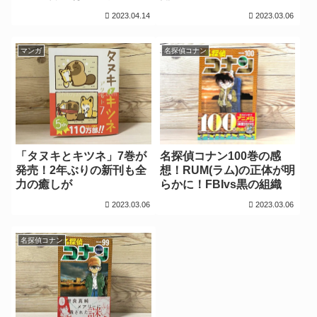
ァン必見だった│来年公開
2023.04.14
2023.03.06
の映画も判明！
マンガ
名探偵コナン
「タヌキとキツネ」7巻が
名探偵コナン100巻の感
発売！2年ぶりの新刊も全
想！RUM(ラム)の正体が明
力の癒しが
らかに！FBIvs黒の組織
2023.03.06
2023.03.06
名探偵コナン