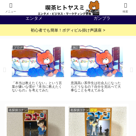
IT・WEB
イベント・展示会
メニュー
検索
エンタメ
ガンプラ
初心者でも簡単！ボディビル掛け声講座 >
ブログ
雑記
雑
ア
な
ェ
シ
「本当は教えたくない」という言
意識高い系学生は社会人になった
オ
葉が嫌いな僕が『本当に教えたく
らどうなるの？自分を見比べて大
）
ないもの』を考えてみた
事なことを考えてみる
名探偵コナン
名探偵コナン