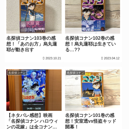
名探偵コナン103巻の感
名探偵コナン102巻の感
想！「あのお方」烏丸蓮
想！烏丸蓮耶は生きてい
耶が動き出す
る…??
2023.10.21
2023.04.12
名探偵コナン
名探偵コナン
【ネタバレ感想】映画
名探偵コナン101巻の感
「名探偵コナン ハロウィ
想！安室透vs怪盗キッド
ンの花嫁」は全コナンフ
開幕！