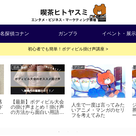
名探偵コナン
ガンプラ
イベント・展示
初心者でも簡単！ボディビル掛け声講座 >
筋肉
アニメ
感
【最新】ボディビル大会
人生で一度は言ってみた
ド
の掛け声まとめ！掛け声
いアニメ・マンガのセリ
の
の方法から面白い用語
フを考えてみた
ネ
（コール）を紹介！