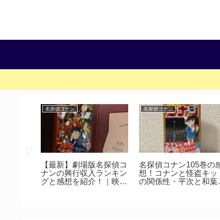
名探偵コナン
名探偵コナン
スミを彩
UNE 鳩
んご酸酵
【13杯
【最新】劇場版名探偵コ
名探偵コナン105巻の
ナンの興行収入ランキン
想！コナンと怪盗キッ
グと感想を紹介！｜映画
の関係性・平次と和葉
の人気は？
恋の行方に進展！？【
タバレ感想】