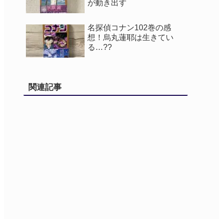
が動き出す
名探偵コナン102巻の感
想！烏丸蓮耶は生きてい
る…??
関連記事