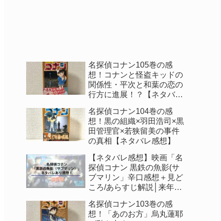
名探偵コナン105巻の感
想！コナンと怪盗キッドの
関係性・平次と和葉の恋の
行方に進展！？【ネタバレ
感想】
名探偵コナン104巻の感
想！黒の組織×羽田浩司×黒
田管理官×若狭留美の事件
の真相【ネタバレ感想】
【ネタバレ感想】映画「名
探偵コナン 黒鉄の魚影(サ
ブマリン」辛口感想＋見ど
ころ/あらすじ解説│来年公
開の映画も判明！
名探偵コナン103巻の感
想！「あのお方」烏丸蓮耶