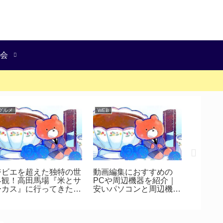
会
グルメ
WEB
雑記
当たる
モテる
ードを
ジビエを超えた独特の世
動画編集におすすめの
界観！高田馬場『米とサ
PCや周辺機器を紹介｜
ーカス』に行ってきた感
安いパソコンと周辺機器
想！
で快適な撮影を！