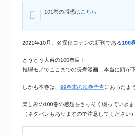
101巻の感想は
こちら
2021年10月、名探偵コナンの新刊である
100
とうとう大台の100巻目！
推理モノでここまでの長寿漫画…本当に頭が
しかも本巻は、
99巻末の次巻予告
にあったよ
楽しみの100巻の感想をさっそく綴っていきま
（ネタバレもありますので注意してください