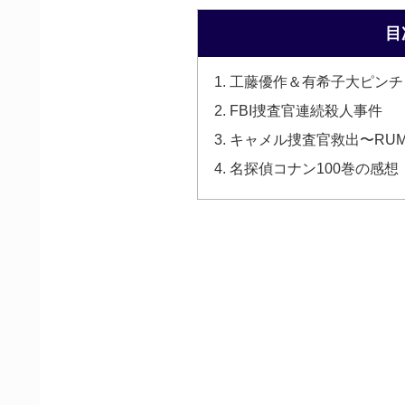
目
工藤優作＆有希子大ピンチ
FBI捜査官連続殺人事件
キャメル捜査官救出〜RU
名探偵コナン100巻の感想