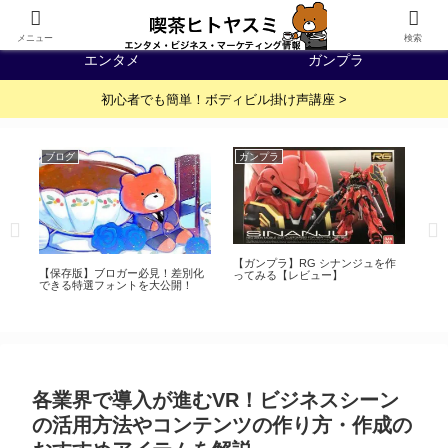
IT・WEB
イベント・展示会
メニュー
検索
エンタメ
ガンプラ
初心者でも簡単！ボディビル掛け声講座 >
ブログ
ガンプラ
日
【
『冩
杯
よ
【ガンプラ】RG シナンジュを作
【保存版】ブロガー必見！差別化
っ
ってみる【レビュー】
できる特選フォントを大公開！
て
各業界で導入が進むVR！ビジネスシーン
の活用方法やコンテンツの作り方・作成の