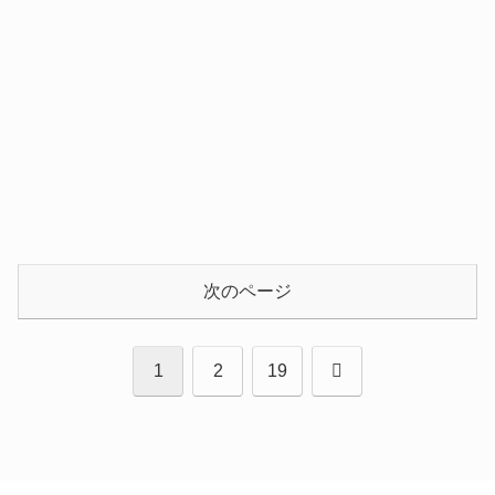
次のページ
次
1
2
19
へ