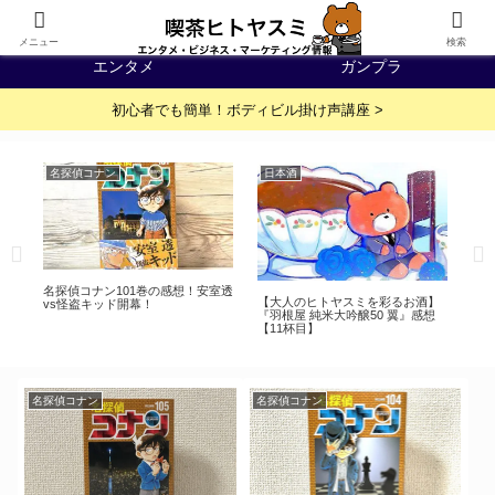
IT・WEB
イベント・展示会
メニュー
検索
エンタメ
ガンプラ
初心者でも簡単！ボディビル掛け声講座 >
名探偵コナン
日本酒
ブ
コ
ら
女
名探偵コナン101巻の感想！安室透
【大人のヒトヤスミを彩るお酒】
想
vs怪盗キッド開幕！
『羽根屋 純米大吟醸50 翼』感想
【11杯目】
名探偵コナン
名探偵コナン