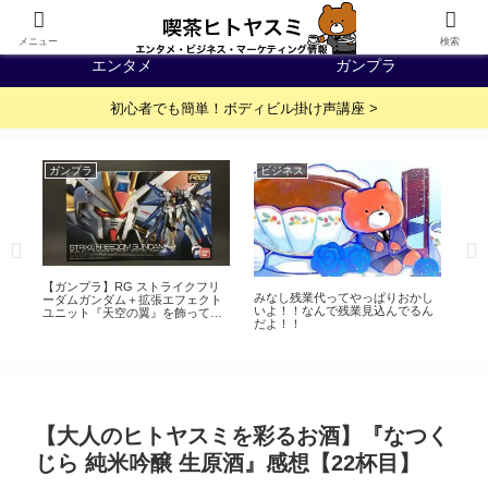
IT・WEB
イベント・展示会
メニュー
検索
エンタメ
ガンプラ
初心者でも簡単！ボディビル掛け声講座 >
ガンプラ
ビジネス
ア
ッ
飯
【ガンプラ】RG ストライクフリ
トー
みなし残業代ってやっぱりおかし
ーダムガンダム＋拡張エフェクト
特
いよ！！なんで残業見込んでるん
ユニット『天空の翼』を飾ってみ
ー
だよ！！
た
【大人のヒトヤスミを彩るお酒】『なつく
じら 純米吟醸 生原酒』感想【22杯目】