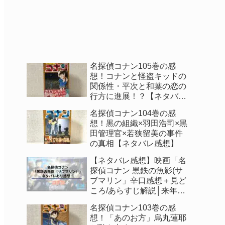
名探偵コナン105巻の感
想！コナンと怪盗キッドの
関係性・平次と和葉の恋の
行方に進展！？【ネタバレ
感想】
名探偵コナン104巻の感
想！黒の組織×羽田浩司×黒
田管理官×若狭留美の事件
の真相【ネタバレ感想】
【ネタバレ感想】映画「名
探偵コナン 黒鉄の魚影(サ
ブマリン」辛口感想＋見ど
ころ/あらすじ解説│来年公
開の映画も判明！
名探偵コナン103巻の感
想！「あのお方」烏丸蓮耶