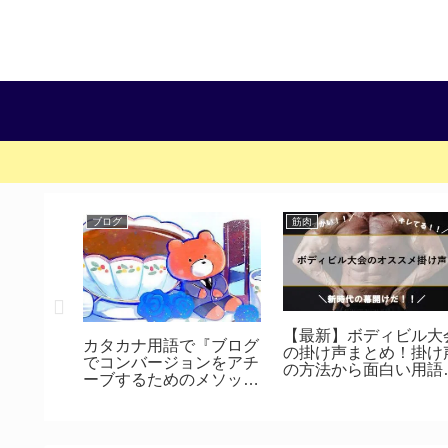
ブログ
筋肉
】『マリ
【最新】ボディビル大
カタカナ用語で『ブログ
UXE』の
の掛け声まとめ！掛け
でコンバージョンをアチ
四天王を
の方法から面白い用語
ーブするためのメソッ
（コール）を紹介！
ド』を説明するよ