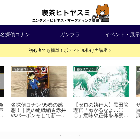
名探偵コナン
ガンプラ
イベント・展示
初心者でも簡単！ボディビル掛け声講座 >
名探偵コナン
名探偵コナン
会
名探偵コナン 95巻の感
【ゼロの執行人】黒田管
声
想！｜黒の組織編＆赤井
理官「ぬかるなよ…〇
vsバーボンそして新一＆
〇」意味や正体を考察を
蘭の恋模様【ネタバレ】
してみた｜劇場版『名探
偵コナン ゼロの執行
人』感想