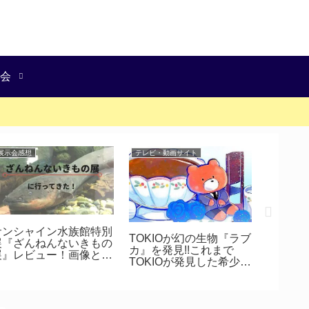
会
展示会感想
テレビ・動画サイト
ガンプラ
サンシャイン水族館特別
【ガンプ
TOKIOが幻の生物『ラブ
展『ざんねんないきもの
イクフ
カ』を発見!!これまで
展』レビュー！画像と共
＋拡張
TOKIOが発見した希少生
に行ってきた感想を綴
ト『天
物を調べてみた
る！
みた