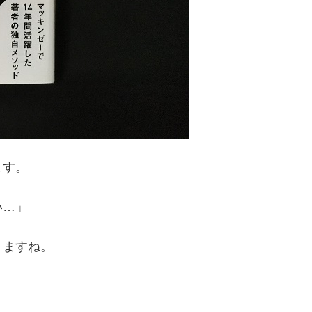
ます。
い…」
りますね。