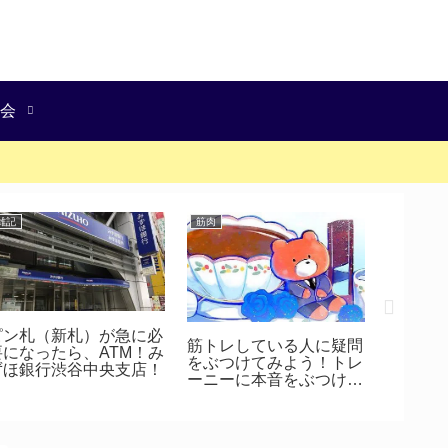
会
雑記
筋肉
日本酒
【大人
るお酒】
万石 純
生原酒
ピン札（新札）が急に必
筋トレしている人に疑問
要になったら、ATM！み
をぶつけてみよう！トレ
ずほ銀行渋谷中央支店！
ーニーに本音をぶつけて
みた！