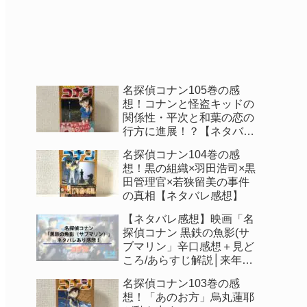
名探偵コナン105巻の感
想！コナンと怪盗キッドの
関係性・平次と和葉の恋の
行方に進展！？【ネタバレ
感想】
名探偵コナン104巻の感
想！黒の組織×羽田浩司×黒
田管理官×若狭留美の事件
の真相【ネタバレ感想】
【ネタバレ感想】映画「名
探偵コナン 黒鉄の魚影(サ
ブマリン」辛口感想＋見ど
ころ/あらすじ解説│来年公
開の映画も判明！
名探偵コナン103巻の感
想！「あのお方」烏丸蓮耶