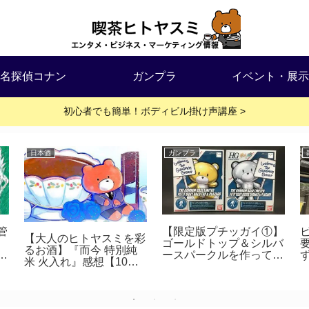
名探偵コナン
ガンプラ
イベント・展示
初心者でも簡単！ボディビル掛け声講座 >
日本酒
ガンプラ
管
【限定版プチッガイ①】
【大人のヒトヤスミを彩
ゴールドトップ＆シルバ
るお酒】『而今 特別純
を
ースパークルを作ってみ
米 火入れ』感想【10杯
探
た！【レビュー】
目】