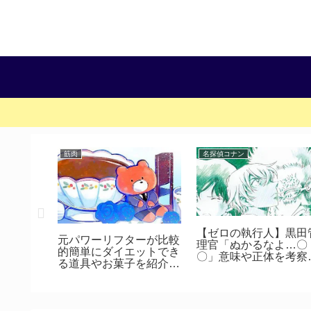
筋肉
名探偵コナン
1巻の感
【ゼロの執行人】黒田
元パワーリフターが比較
怪盗キッド
理官「ぬかるなよ…〇
的簡単にダイエットでき
〇」意味や正体を考察
る道具やお菓子を紹介し
してみた｜劇場版『名
てみる
偵コナン ゼロの執行
人』感想