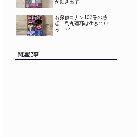
が動き出す
名探偵コナン102巻の感
想！烏丸蓮耶は生きてい
る…??
関連記事