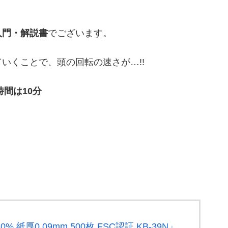
入門・解説書
でございます。
いくことで、頭の回転の速さが…!!
時間は10分
 紙厚0.09mm 500枚 FSC認証 KB-39N」