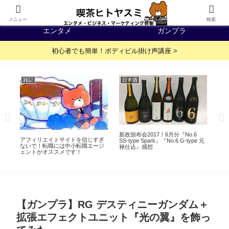
IT・WEB
イベント・展示会
メニュー
検索
エンタメ
ガンプラ
初心者でも簡単！ボディビル掛け声講座 >
雑記
日本酒
ビ
ント
新政頒布会2017！6月分『No.6
英
アフィリエイトサイトを信じすぎ
SS-type Spark』『No.6 G-type 元
う
ないで！転職には中小転職エージ
禄仕込』感想
て
ェントがオススメです！
み
【ガンプラ】RG デスティニーガンダム＋
拡張エフェクトユニット『光の翼』を飾っ