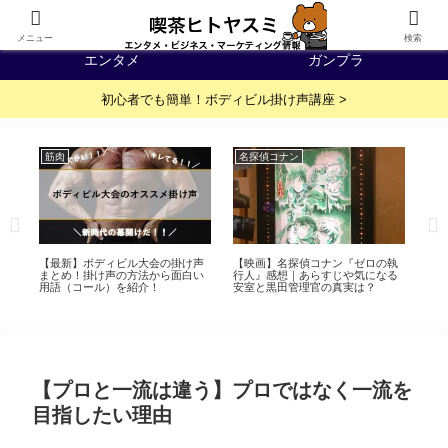
IT・WEB
イベント・展示会
メニュー
検索
エンタメ
ガンプラ
初心者でも簡単！ボディビル掛け声講座 >
筋肉
名探偵コナン
名
レビ
【最新】ボディビル大会の掛け声
【映画】名探偵コナン『ゼロの執
名探
デ
まとめ！掛け声の方法から面白い
行人』感想｜あらすじや気になる
耶は
用語（コール）を紹介！
安室と黒田管理官の真実は？
【プロと一流は違う】プロではなく一流を
目指したい理由