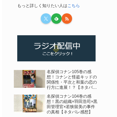
もっと詳しく知りたい人は
こちら
名探偵コナン105巻の感
想！コナンと怪盗キッドの
関係性・平次と和葉の恋の
行方に進展！？【ネタバレ
感想】
名探偵コナン104巻の感
想！黒の組織×羽田浩司×黒
田管理官×若狭留美の事件
の真相【ネタバレ感想】