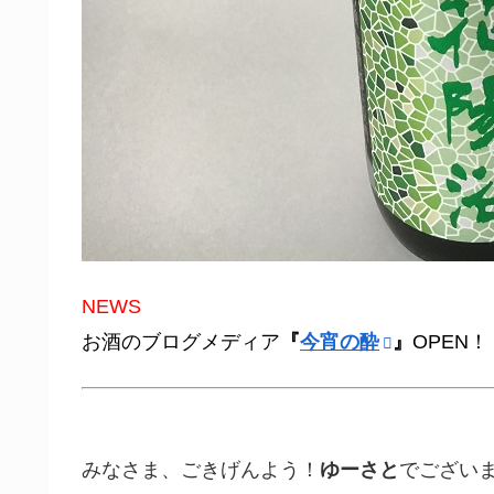
NEWS
お酒のブログメディア
『
今宵の酔
』
OPEN！
みなさま、ごきげんよう！
ゆーさと
でござい