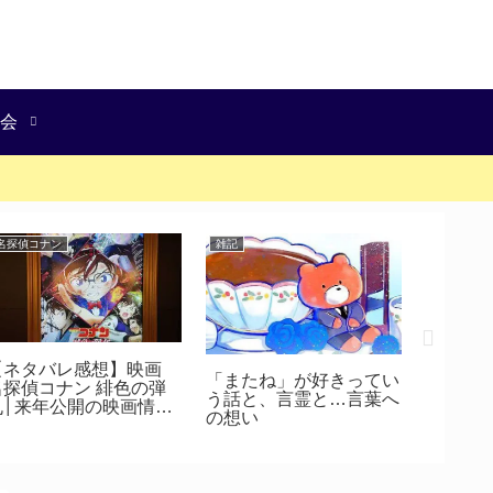
会
名探偵コナン
雑記
ガンプラ
【ネタバレ感想】映画
【GUNP
「またね」が好きってい
名探偵コナン 緋色の弾
GUNPL
う話と、言霊と…言葉へ
丸│来年公開の映画情報
WORLD
の想い
も
2016 
きた