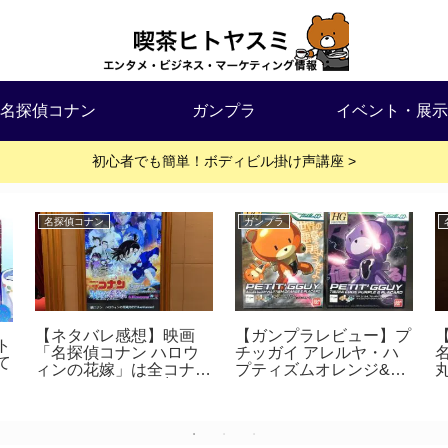
名探偵コナン
ガンプラ
イベント・展示
初心者でも簡単！ボディビル掛け声講座 >
名探偵コナン
ガンプラ
【ネタバレ感想】映画
【ガンプラレビュー】プ
ト
「名探偵コナン ハロウ
チッガイ アレルヤ・ハ
て
ィンの花嫁」は全コナン
プティズムオレンジ&プ
ファン必見だった│来年
チッガイ ティエリア・
公開の映画も判明！
アーデパープルを作って
みた！