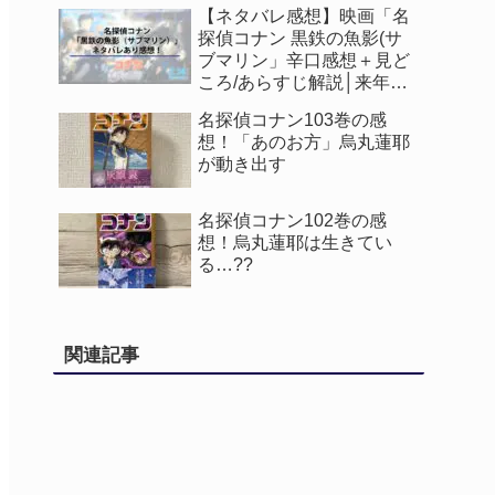
【ネタバレ感想】映画「名
探偵コナン 黒鉄の魚影(サ
ブマリン」辛口感想＋見ど
ころ/あらすじ解説│来年公
開の映画も判明！
名探偵コナン103巻の感
想！「あのお方」烏丸蓮耶
が動き出す
名探偵コナン102巻の感
想！烏丸蓮耶は生きてい
る…??
関連記事