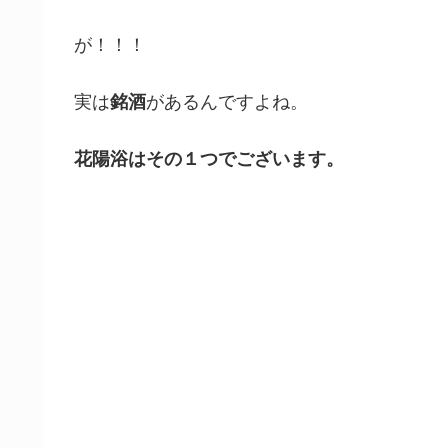
が！！！
実は
銘酒
があるんですよね。
花陽浴はその１つでござ
います。