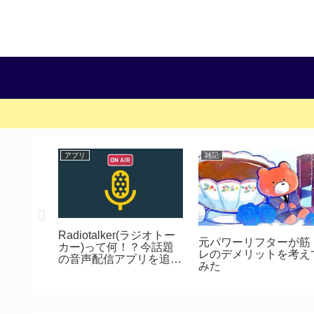
アプリ
雑記
単行本】
Radiotalker(ラジオトー
元パワーリフターが筋
CIA・
カー)って何！？今話題
レのデメリットを考え
いる巻数
の音声配信アプリを追
みた
めの男た
う！